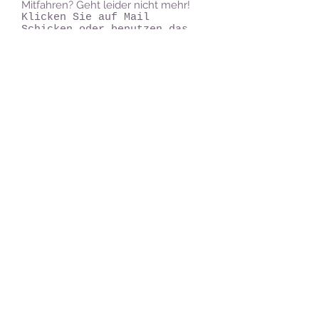
Mitfahren? Geht leider nicht mehr!
Klicken Sie auf Mail
Schicken oder benutzen das
Kontaktfeld am Fuß der Seite
und schreiben Sie uns. Wir
melden uns bei Ihnen per
Mail oder auch telefonisch.