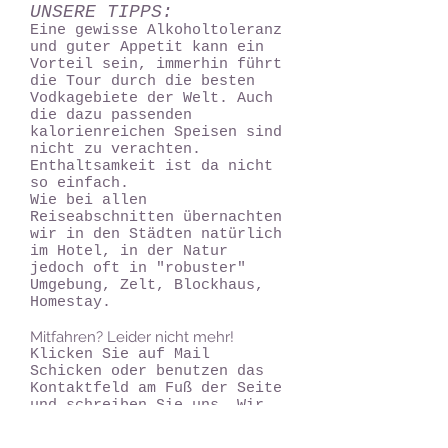
UNSERE TIPPS:
Eine gewisse Alkoholtoleranz
und guter Appetit kann ein
Vorteil sein, immerhin führt
die Tour durch die besten
Vodkagebiete der Welt. Auch
die dazu passenden
kalorienreichen Speisen sind
nicht zu verachten.
Enthaltsamkeit ist da nicht
so einfach.
Wie bei allen
Reiseabschnitten übernachten
wir in den Städten natürlich
im Hotel, in der Natur
jedoch oft in "robuster"
Umgebung, Zelt, Blockhaus,
Homestay.
Mitfahren? Leider nicht mehr!
Klicken Sie auf Mail
Schicken oder benutzen das
Kontaktfeld am Fuß der Seite
und schreiben Sie uns. Wir
melden uns bei Ihnen per
Mail oder auch telefonisch.