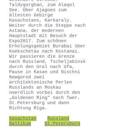
Taldyqorghan, zum Alaqol
See. Über Ajagoes zum
ältesten Gebirge
Kasachstans, Karkaraly.
Weiter durch die Steppe nach
Astana, der modernen
Hauptstadt mit Besuch der
Expo2017. Zum schönen
Erholungsgebiet Burabai über
Koekschetau nach Kostanai.
Wir passieren die Grenze
nach Russland, Tscheljabinsk
durch den Ural nach Ufa,
Pause in Kasan und Nischni
Nowgorod zwei
architektonische Perlen
Russlands an Moskau
noerdlich vorbei durch den
„Goldenen Ring“ nach Twer,
St.Petersburg und dann
Richtung Riga.
Kasachstan
Russland
Baltikum
St.Petersburg